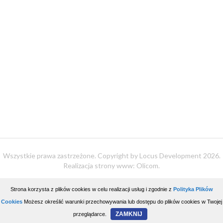
Wszystkie prawa zastrzeżone. Copyright by Locus Development 2026.
Realizacja strony www:
Olicom
.
Przedstawione informacje nie stanowią Oferty w rozumieniu Kodeksu
Strona korzysta z plików cookies w celu realizacji usług i zgodnie z
Polityka Plików
cywilnego, zamieszczone wizualizacje mają charakter poglądowy, a
Cookies
Możesz określić warunki przechowywania lub dostępu do plików cookies w Twojej
właściwą ofertę Dewelopera zawierają Prospekty informacyjne.
ZAMKNIJ
przeglądarce.